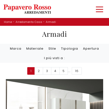
Home
-
Arredamento Casa
-
Armadi
Armadi
Marca
Materiale
Stile
Tipologia
Apertura
I più visti a :
1
2
3
4
5
....
16