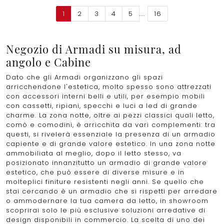
1
2
3
4
5
....
16
Negozio di Armadi su misura, ad
angolo e Cabine
Dato che gli Armadi organizzano gli spazi
arricchendone l'estetica, molto spesso sono attrezzati
con accessori interni belli e utili, per esempio mobili
con cassetti, ripiani, specchi e luci a led di grande
charme. La zona notte, oltre ai pezzi classici quali letto,
comò e comodini, è arricchita da vari complementi: tra
questi, si rivelerà essenziale la presenza di un armadio
capiente e di grande valore estetico. In una zona notte
ammobiliata al meglio, dopo il letto stesso, va
posizionato innanzitutto un armadio di grande valore
estetico, che può essere di diverse misure e in
molteplici finiture resistenti negli anni. Se quello che
stai cercando è un armadio che si rispetti per arredare
o ammodernare la tua camera da letto, in showroom
scoprirai solo le più esclusive soluzioni arredative di
design disponibili in commercio. La scelta di uno dei