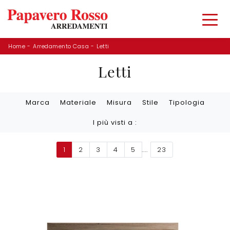
Home
-
Arredamento Casa
-
Letti
Letti
Marca
Materiale
Misura
Stile
Tipologia
I più visti a :
1
2
3
4
5
....
23