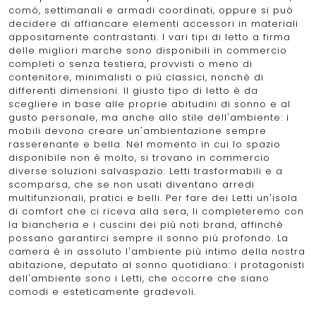
comò, settimanali e armadi coordinati, oppure si può
decidere di affiancare elementi accessori in materiali
appositamente contrastanti. I vari tipi di letto a firma
delle migliori marche sono disponibili in commercio
completi o senza testiera, provvisti o meno di
contenitore, minimalisti o più classici, nonchè di
differenti dimensioni. Il giusto tipo di letto è da
scegliere in base alle proprie abitudini di sonno e al
gusto personale, ma anche allo stile dell'ambiente: i
mobili devono creare un'ambientazione sempre
rasserenante e bella. Nel momento in cui lo spazio
disponibile non è molto, si trovano in commercio
diverse soluzioni salvaspazio: Letti trasformabili e a
scomparsa, che se non usati diventano arredi
multifunzionali, pratici e belli. Per fare dei Letti un’isola
di comfort che ci riceva alla sera, li completeremo con
la biancheria e i cuscini dei più noti brand, affinchè
possano garantirci sempre il sonno più profondo. La
camera è in assoluto l'ambiente più intimo della nostra
abitazione, deputato al sonno quotidiano: i protagonisti
dell'ambiente sono i Letti, che occorre che siano
comodi e esteticamente gradevoli.