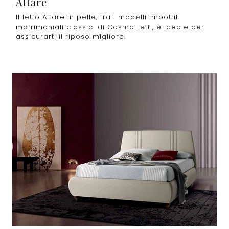
Altare
Il letto Altare in pelle, tra i modelli imbottiti
matrimoniali classici di Cosmo Letti, è ideale per
assicurarti il riposo migliore.