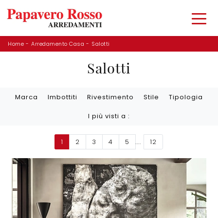
Home
-
Arredamento Casa
-
Salotti
Salotti
Marca
Imbottiti
Rivestimento
Stile
Tipologia
I più visti a :
1
2
3
4
5
....
12