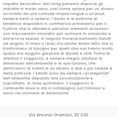
impatto decorativo. Nel living potremo disporre gli
imbottiti in modo vario, così come optare per un divano
arricchito da una comoda chaise longue o un pouf,
sempre bello a vedersi. I divani e le poltrone di
tendenza disponibili in commercio prevedono, per il
fruitore che lo desidera, peculiari elementi accessori
con meccanismi innovativi per inclinare lo schienale e
estrarre la seduta. In negozio troverai bellissimi Salotti
ad angolo, in linea o relax, ma anche divani letto che si
trasformano al bisogno per quelli che non hanno molto
spazio ma esigono garanzia di durata e stile. Prima di
allestire il soggiorno, è sempre meglio valutare le
dimensioni dell'ambiente e le sue funzioni, che
definiranno la scelta di un divano a due o più sedute e
delle poltrone. I Salotti sono da sempre i protagonisti
dell'ambiente deputato alla socializzazione e,
soprattutto, al relax quotidiano: il soggiorno è
l'ambiente dove si sta in compagnia con familiari e
amici nei momenti di distensione.
Via Antonio Gramsci, 20 C/D