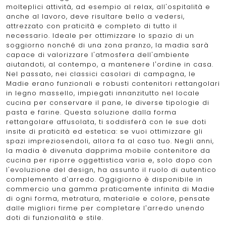
molteplici attività, ad esempio al relax, all'ospitalità e
anche al lavoro, deve risultare bello a vedersi,
attrezzato con praticità e completo di tutto il
necessario. Ideale per ottimizzare lo spazio di un
soggiorno nonché di una zona pranzo, la madia sarà
capace di valorizzare l'atmosfera dell'ambiente
aiutandoti, al contempo, a mantenere l’ordine in casa.
Nel passato, nei classici casolari di campagna, le
Madie erano funzionali e robusti contenitori rettangolari
in legno massello, impiegati innanzitutto nel locale
cucina per conservare il pane, le diverse tipologie di
pasta e farine. Questa soluzione dalla forma
rettangolare affusolata, ti soddisferà con le sue doti
insite di praticità ed estetica: se vuoi ottimizzare gli
spazi impreziosendoli, allora fa al caso tuo. Negli anni,
la madia è divenuta dapprima mobile contenitore da
cucina per riporre oggettistica varia e, solo dopo con
l'evoluzione del design, ha assunto il ruolo di autentico
complemento d'arredo. Oggigiorno è disponibile in
commercio una gamma praticamente infinita di Madie
di ogni forma, metratura, materiale e colore, pensate
dalle migliori firme per completare l’arredo unendo
doti di funzionalità e stile.