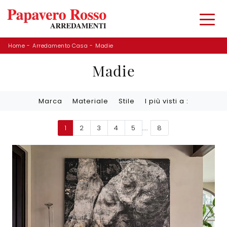
Home
-
Arredamento Casa
-
Madie
Madie
Marca
Materiale
Stile
I più visti a :
1
2
3
4
5
....
8