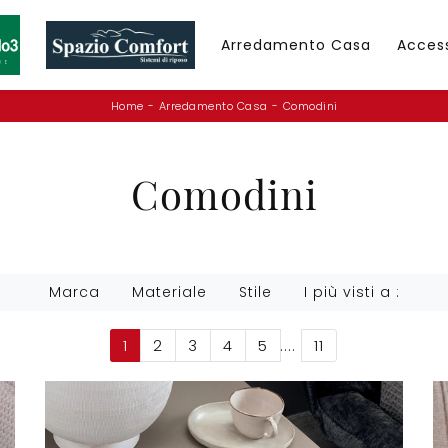
Arredamento Casa
Acces
Home
-
Arredamento Casa
-
Comodini
Comodini
Marca
Materiale
Stile
I più visti a :
1
2
3
4
5
....
11