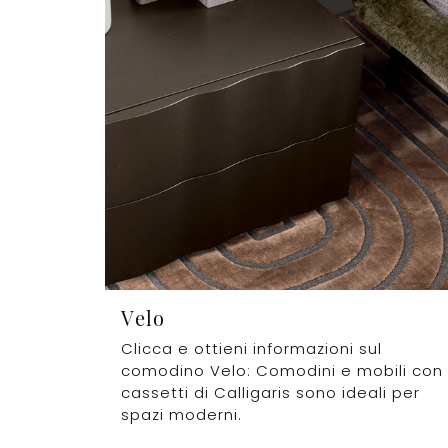
Velo
Clicca e ottieni informazioni sul
comodino Velo: Comodini e mobili con
cassetti di Calligaris sono ideali per
spazi moderni.