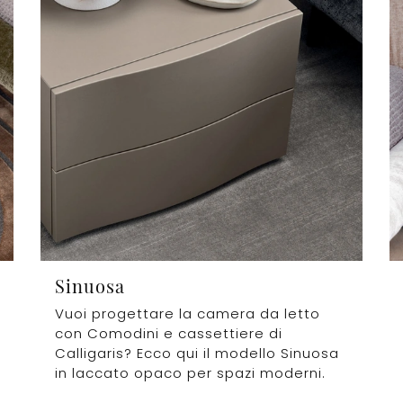
Sinuosa
Vuoi progettare la camera da letto
con Comodini e cassettiere di
Calligaris? Ecco qui il modello Sinuosa
in laccato opaco per spazi moderni.