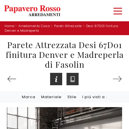
Home
-
Arredamento Casa
-
Pareti Attrezzate
-
Desi 67D01 finitura
Denver e Madreperla
Parete Attrezzata Desi 67D01
finitura Denver e Madreperla
di Fasolin
Marca
Materiale
Stile
I più visti a :