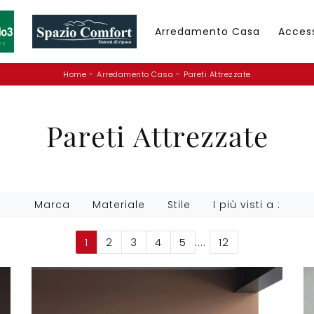
Arredamento Casa
Acces
Home
-
Arredamento Casa
-
Pareti Attrezzate
Pareti Attrezzate
Marca
Materiale
Stile
I più visti a :
1
2
3
4
5
....
12