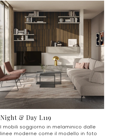
Night & Day L119
I mobili soggiorno in melaminico dalle
linee moderne come il modello in foto