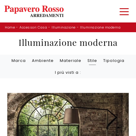
Home
-
Accessori Casa
-
Illuminazione
-
Illuminazione moderna
Illuminazione moderna
Marca
Ambiente
Materiale
Stile
Tipologia
I più visti a :