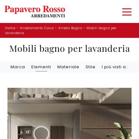
Home
-
Arredamento Casa
-
Arredo Bagno
-
Mobili bagno per
lavanderia
Mobili bagno per lavanderia
Marca
Elementi
Materiale
Stile
I più visti a :