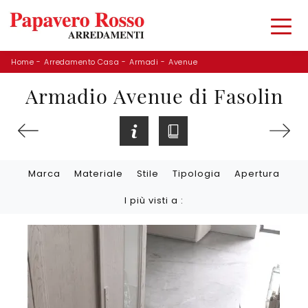
Home
-
Arredamento Casa
-
Armadi
-
Avenue
Armadio Avenue di Fasolin
Marca
Materiale
Stile
Tipologia
Apertura
I più visti a :