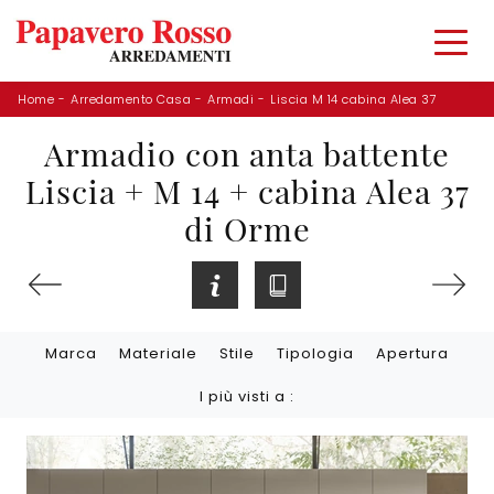
Home
-
Arredamento Casa
-
Armadi
-
Liscia M 14 cabina Alea 37
Armadio con anta battente
Liscia + M 14 + cabina Alea 37
di Orme
Marca
Materiale
Stile
Tipologia
Apertura
I più visti a :