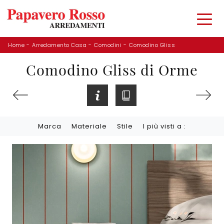
Home
-
Arredamento Casa
-
Comodini
-
Comodino Gliss
Comodino Gliss di Orme
Marca
Materiale
Stile
I più visti a :