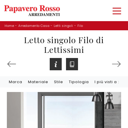
Home
-
Arredamento Casa
-
Letti singoli
-
Filo
Letto singolo Filo di
Lettissimi
Marca
Materiale
Stile
Tipologia
I più visti a :