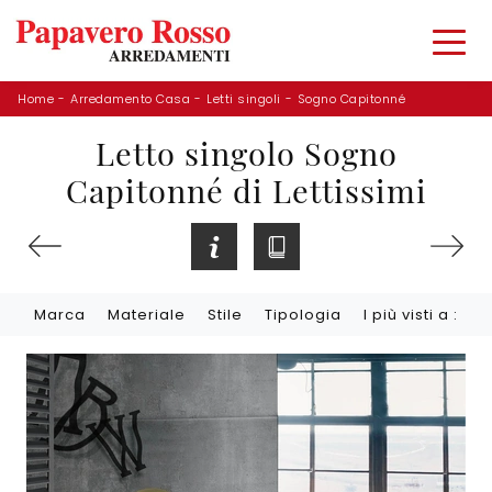
Home
-
Arredamento Casa
-
Letti singoli
-
Sogno Capitonné
Letto singolo Sogno
Capitonné di Lettissimi
Marca
Materiale
Stile
Tipologia
I più visti a :