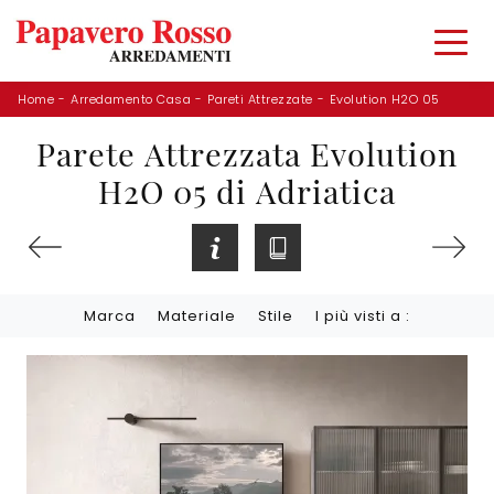
Home
-
Arredamento Casa
-
Pareti Attrezzate
-
Evolution H2O 05
Parete Attrezzata Evolution
H2O 05 di Adriatica
Marca
Materiale
Stile
I più visti a :