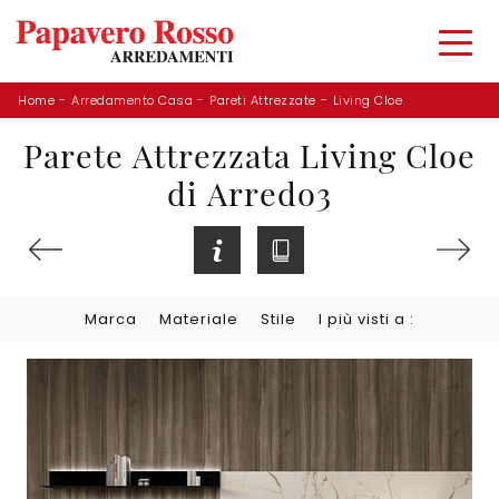
Home
-
Arredamento Casa
-
Pareti Attrezzate
-
Living Cloe
Parete Attrezzata Living Cloe
di Arredo3
Marca
Materiale
Stile
I più visti a :