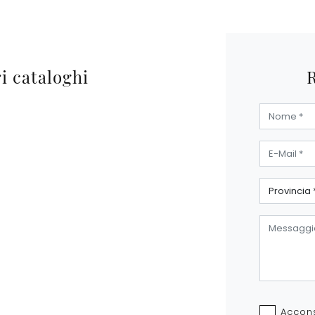
ri cataloghi
Accons