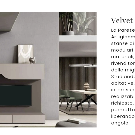
Velvet
La
Parete
Artigianm
stanze di
modulari e
materiali
rivendito
delle mig
Studiando
abitative
interessa
realizzabi
richieste
permetton
liberando
angolo.