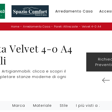
Arredamento Casa
Acces
Home
-
Arredamento Casa
-
Pareti Attrezzate
-
Velvet 4-0 A4
ta Velvet 4-0 A4
li
Richie
Prevent
Artigianmobili: clicca e scopri il
mpletare stanze moderne di ogni
Marca
Materiale
Stile
I più visti a :