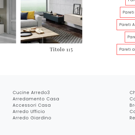
Paret
Pareti 
Par
115
Velvet Home Office 191
Pareti 
Cucine Arredo3
C
Arredamento Casa
Co
Accessori Casa
B
Arredo Ufficio
Ca
Arredo Giardino
Re