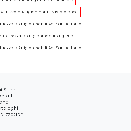
i Attrezzate Artigianmobili Misterbianco
Attrezzate Artigianmobili Aci Sant'Antonio
eti Attrezzate Artigianmobili Augusta
Arcadia AS004
Arcadia AS023
attrezzate Artigianmobili Aci Sant'Antonio
hi Siamo
ntatti
rand
taloghi
alizzazioni