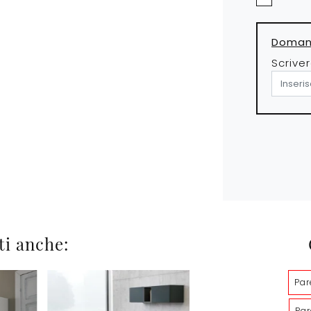
Domand
Scriver
ti anche:
Par
Par