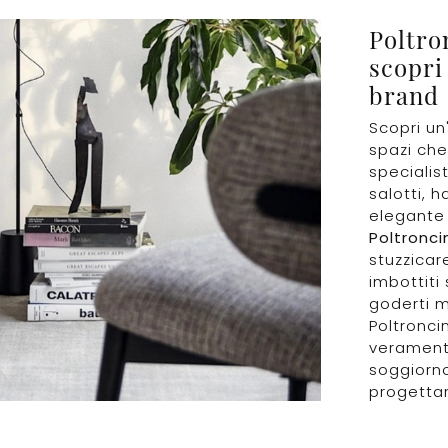
Poltro
scopri
brand
Scopri un'
spazi che
specialis
salotti, 
elegante 
Poltronci
stuzzicar
imbottiti
goderti m
Poltronci
veramente
soggiorno
progetta