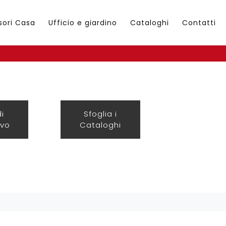
sori Casa
Ufficio e giardino
Cataloghi
Contatti
di
Sfoglia i
ivo
Cataloghi