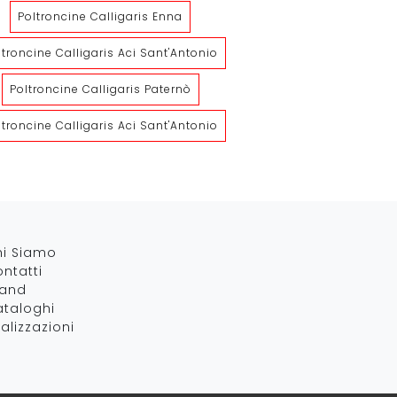
Poltroncine Calligaris Enna
ltroncine Calligaris Aci Sant'Antonio
Poltroncine Calligaris Paternò
Holly
Kodi
ltroncine Calligaris Aci Sant'Antonio
hi Siamo
ntatti
rand
taloghi
alizzazioni