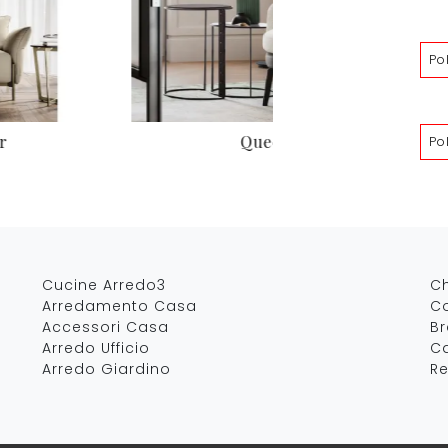
Po
r
Queen
Po
Cucine Arredo3
C
Arredamento Casa
Co
Accessori Casa
B
Arredo Ufficio
Ca
Arredo Giardino
Re