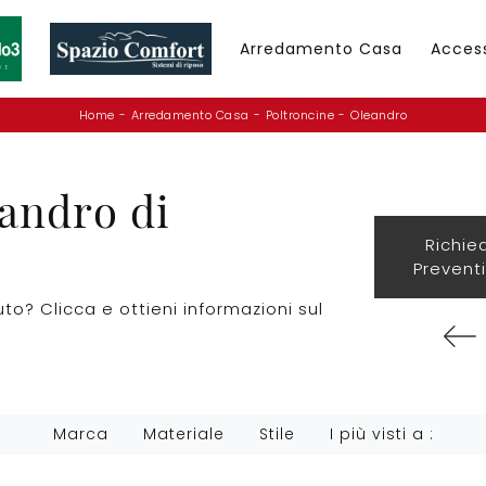
Arredamento Casa
Acces
Home
-
Arredamento Casa
-
Poltroncine
-
Oleandro
andro di
Richie
Prevent
o? Clicca e ottieni informazioni sul
Marca
Materiale
Stile
I più visti a :