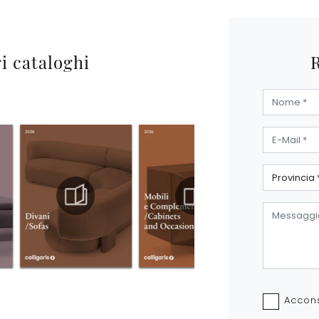
ri cataloghi
Accons