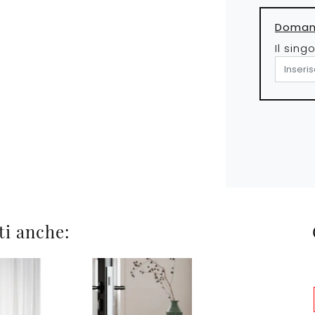
Domand
Il sing
ti anche: