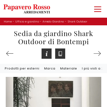
Home
-
Ufficio e giardino
-
Arredo Giardino
-
Shark Outdoor
Sedia da giardino Shark
Outdoor di Bontempi
Prodotti per esterni
Marca
Materiale
I più visti a :