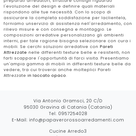
preparati arredatori, sfruttare consigli riguardo
l'evoluzione del design e definire quali materiali
rispondono alle tue necessità. Con lo scopo di
assicurare la completa soddisfazione per laclientela,
forniamo unservizio di assistenza nell'arredamento, con
rilievo misure e con consegna e montaggio. Le
composizioni arredative personalizzano gli ambienti
interni, per tale ragione bisogna selezionare con cura i
mobili. Se cerchi soluzioni arredative con
Pareti
Attrezzate
nelle differenti texture belle e resistenti, non
farti scappare l'opportunità di farci visita. Presentiamo
un'ampia gamma di mobili in differenti texture belle da
vedere, tra cui troverai anche molteplici Pareti
Attrezzate
in laccato opaco
.
Via Antonio Gramsci, 20 C/D
95030 Gravina di Catania (Catania)
Tel:
0957254028
E-Mail:
info@papaverorossoarredamenti.com
Cucine Arredo3