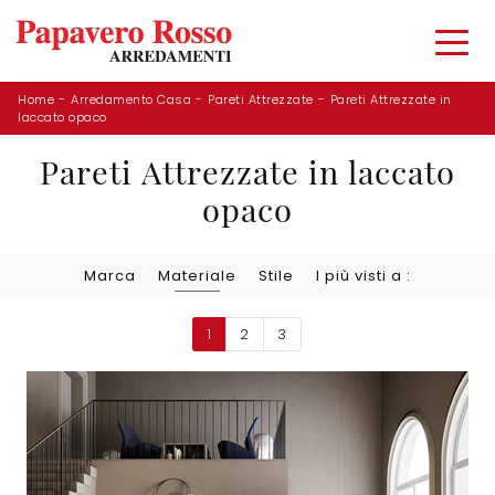
Home
-
Arredamento Casa
-
Pareti Attrezzate
-
Pareti Attrezzate in
laccato opaco
Pareti Attrezzate in laccato
opaco
Marca
Materiale
Stile
I più visti a :
1
2
3