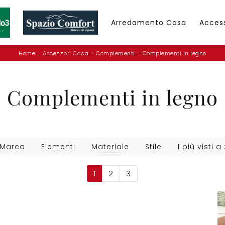
Arredamento Casa
Acces
Home
-
Accessori Casa
-
Complementi
-
Complementi in legno
Complementi in legno
Marca
Elementi
Materiale
Stile
I più visti a 
1
2
3