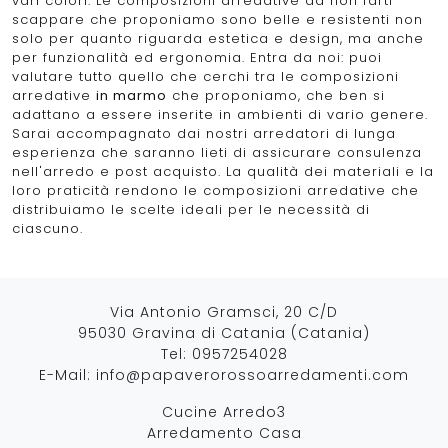
vari colori. Le composizioni arredative da non farti
scappare che proponiamo sono belle e resistenti non
solo per quanto riguarda estetica e design, ma anche
per funzionalità ed ergonomia. Entra da noi: puoi
valutare tutto quello che cerchi tra le composizioni
arredative
in marmo
che proponiamo, che ben si
adattano a essere inserite in ambienti di vario genere.
Sarai accompagnato dai nostri arredatori di lunga
esperienza che saranno lieti di assicurare consulenza
nell'arredo e post acquisto. La qualità dei materiali e la
loro praticità rendono le composizioni arredative che
distribuiamo le scelte ideali per le necessità di
ciascuno.
Via Antonio Gramsci, 20 C/D
95030 Gravina di Catania (Catania)
Tel:
0957254028
E-Mail:
info@papaverorossoarredamenti.com
Cucine Arredo3
Arredamento Casa