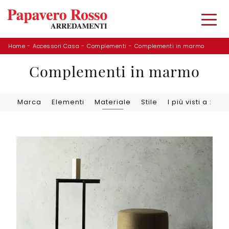
Home
-
Accessori Casa
-
Complementi
-
Complementi in marmo
Complementi in marmo
Marca
Elementi
Materiale
Stile
I più visti a :