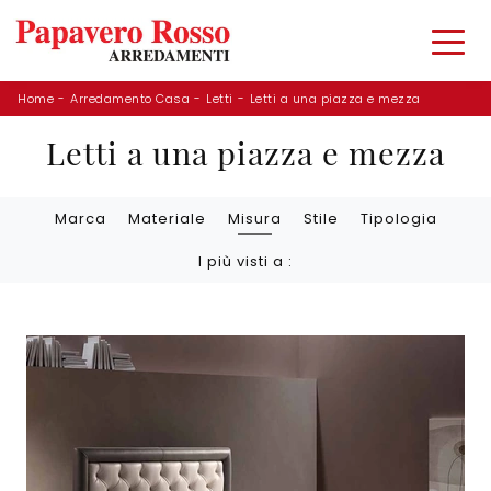
Home
-
Arredamento Casa
-
Letti
-
Letti a una piazza e mezza
Letti a una piazza e mezza
Marca
Materiale
Misura
Stile
Tipologia
I più visti a :