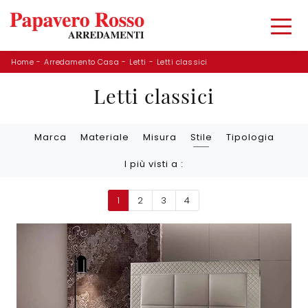
Home
-
Arredamento Casa
-
Letti
-
Letti classici
Letti classici
Marca
Materiale
Misura
Stile
Tipologia
I più visti a :
1
2
3
4