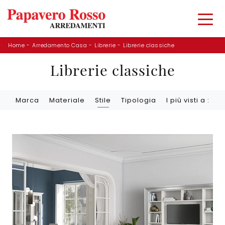
Home
-
Arredamento Casa
-
Librerie
-
Librerie classiche
Librerie classiche
Marca
Materiale
Stile
Tipologia
I più visti a :