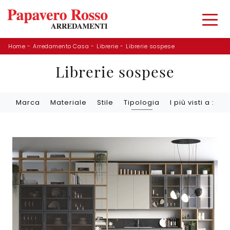
Home
-
Arredamento Casa
-
Librerie
-
Librerie sospese
Librerie sospese
Marca
Materiale
Stile
Tipologia
I più visti a :