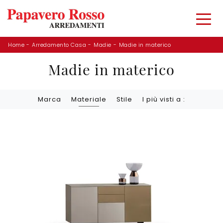
Home
-
Arredamento Casa
-
Madie
-
Madie in materico
Madie in materico
Marca
Materiale
Stile
I più visti a :