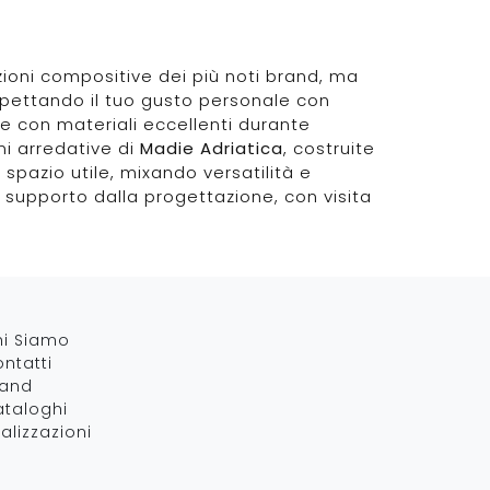
uzioni compositive dei più noti brand, ma
rispettando il tuo gusto personale con
le con materiali eccellenti durante
ni arredative di
Madie
Adriatica
, costruite
 spazio utile, mixando versatilità e
mo supporto dalla progettazione, con visita
hi Siamo
ntatti
rand
taloghi
alizzazioni