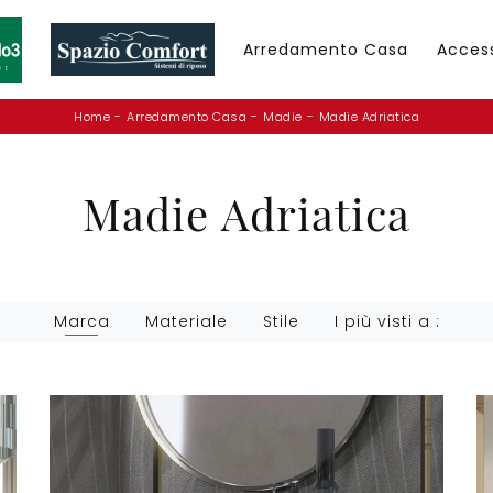
Arredamento Casa
Acces
Home
-
Arredamento Casa
-
Madie
-
Madie Adriatica
Madie Adriatica
Marca
Materiale
Stile
I più visti a :