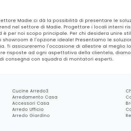
settore Madie ci dà la possibilità di presentare le sol
rend nel settore di Madie. Progettare i locali interni 
 è per noi scopo principale. Per chi desidera unire sti
ro showroom è l'opzione ideale! Presentiamo le soluzio
a. Ti assicureremo l'occasione di allestire al meglio lo
ovare risposte ad ogni aspettativa della clientela, dia
a di consegna con squadra di montatori esperti.
Cucine Arredo3
C
Arredamento Casa
Co
Accessori Casa
B
Arredo Ufficio
Ca
Arredo Giardino
Re