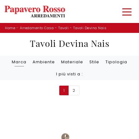
Home
-
Arredamento Casa
-
Tavoli
-
Tavoli Devina Nais
Tavoli Devina Nais
Marca
Ambiente
Materiale
Stile
Tipologia
I più visti a :
1
2