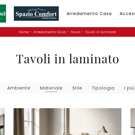
Arredamento Casa
Acces
Home
-
Arredamento Casa
-
Tavoli
-
Tavoli in laminato
Tavoli in laminato
Ambiente
Materiale
Stile
Tipologia
I più