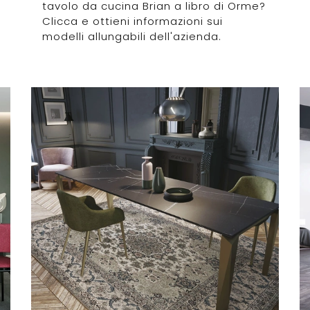
tavolo da cucina Brian a libro di Orme?
Clicca e ottieni informazioni sui
modelli allungabili dell'azienda.