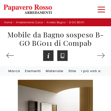
Home
-
Arredamento Casa
-
Arredo Bagno
-
B GO BG011
Mobile da Bagno sospeso B-
GO BG011 di Compab
Marca
Elementi
Materiale
Stile
I più visti a :