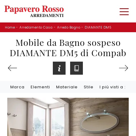
Home
-
Arredamento Casa
-
Arredo Bagno
-
DIAMANTE DM5
Mobile da Bagno sospeso
DIAMANTE DM5 di Compab
Marca
Elementi
Materiale
Stile
I più visti a :