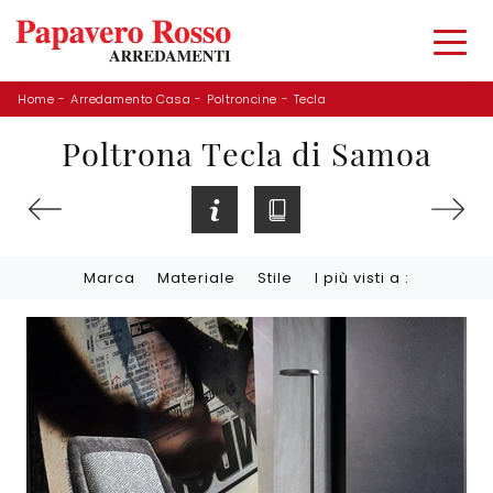
Home
-
Arredamento Casa
-
Poltroncine
-
Tecla
Poltrona Tecla di Samoa
Marca
Materiale
Stile
I più visti a :