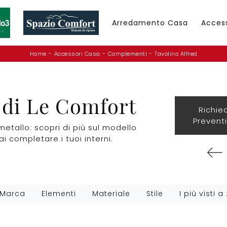
Arredamento Casa
Acces
Home
-
Accessori Casa
-
Complementi
-
Tavolino Alfred
 di Le Comfort
Richie
Prevent
etallo: scopri di più sul modello
i completare i tuoi interni.
Marca
Elementi
Materiale
Stile
I più visti a 