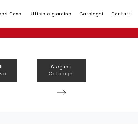
sori Casa
Ufficio e giardino
Cataloghi
Contatti
di
Sfoglia i
ivo
Cataloghi
: