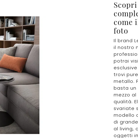
Scopri 
comple
come i
foto
Il brand L
il nostro 
professio
potrai vi
esclusive
trovi pur
metallo. P
basta un 
mezzo al 
qualità. 
svariate 
modello d
di grande
al living
oggetti i