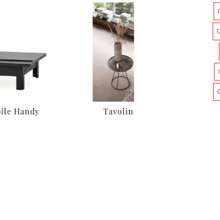
bile Handy
Tavolino Jago