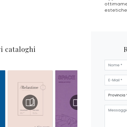
ottimamen
estetiche 
ri cataloghi