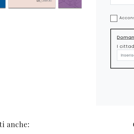
Accons
Domand
I citta
ti anche: