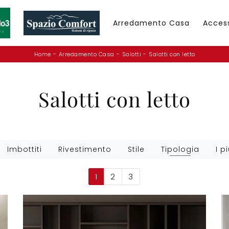
Arredamento Casa
Acces
Home
-
Arredamento Casa
-
Salotti
-
Salotti con letto
Salotti con letto
Imbottiti
Rivestimento
Stile
Tipologia
I pi
1
2
3