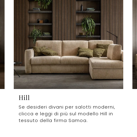
Hill
Se desideri divani per salotti moderni,
clicca e leggi di più sul modello Hill in
tessuto della firma Samoa.