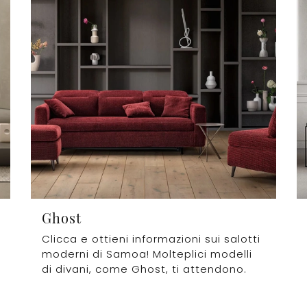
Ghost
Clicca e ottieni informazioni sui salotti
moderni di Samoa! Molteplici modelli
di divani, come Ghost, ti attendono.