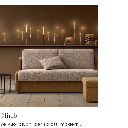
Climb
Se vuoi divani per salotti moderni,