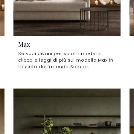
Max
Se vuoi divani per salotti moderni,
clicca e leggi di più sul modello Max in
tessuto dell'azienda Samoa.