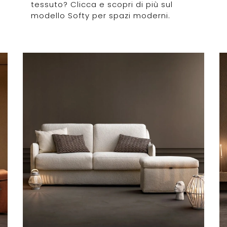
tessuto? Clicca e scopri di più sul
modello Softy per spazi moderni.