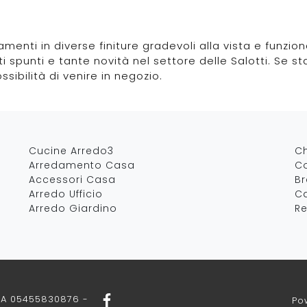
amenti in diverse finiture gradevoli alla vista e funzi
ti spunti e tante novità nel settore delle Salotti. Se 
ssibilità di venire in negozio.
Cucine Arredo3
C
Arredamento Casa
Co
Accessori Casa
B
Arredo Ufficio
Ca
Arredo Giardino
Re
IVA 05455830876 -
Po