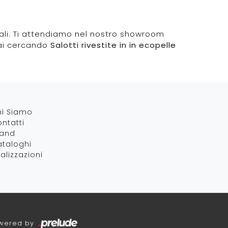
onali. Ti attendiamo nel nostro showroom
stai cercando
Salotti rivestite in in ecopelle
hi Siamo
ntatti
rand
taloghi
alizzazioni
wered by