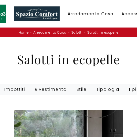
Arredamento Casa
Acces
Home
-
Arredamento Casa
-
Salotti
-
Salotti in ecopelle
Salotti in ecopelle
Imbottiti
Rivestimento
Stile
Tipologia
I pi