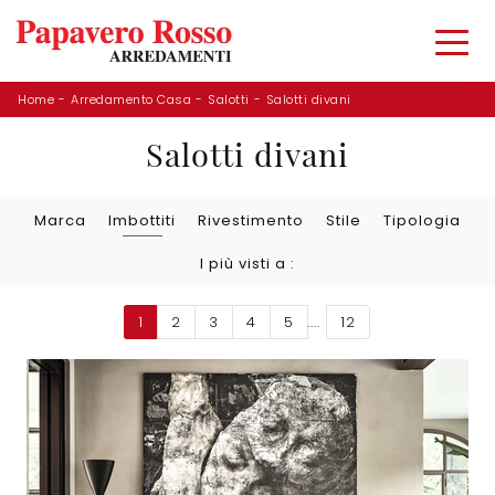
Home
-
Arredamento Casa
-
Salotti
-
Salotti divani
Salotti divani
Marca
Imbottiti
Rivestimento
Stile
Tipologia
I più visti a :
1
2
3
4
5
....
12