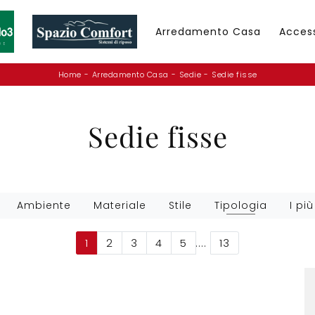
Arredamento Casa
Acces
Home
-
Arredamento Casa
-
Sedie
-
Sedie fisse
Sedie fisse
Ambiente
Materiale
Stile
Tipologia
I più
1
2
3
4
5
....
13