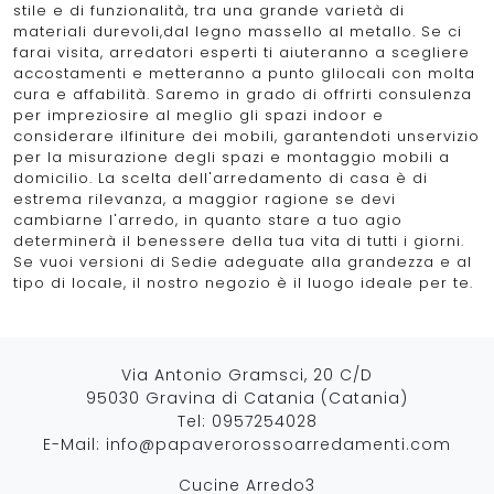
stile e di funzionalità, tra una grande varietà di
materiali durevoli,dal legno massello al metallo. Se ci
farai visita, arredatori esperti ti aiuteranno a scegliere
accostamenti e metteranno a punto glilocali con molta
cura e affabilità. Saremo in grado di offrirti consulenza
per impreziosire al meglio gli spazi indoor e
considerare ilfiniture dei mobili, garantendoti unservizio
per la misurazione degli spazi e montaggio mobili a
domicilio. La scelta dell'arredamento di casa è di
estrema rilevanza, a maggior ragione se devi
cambiarne l'arredo, in quanto stare a tuo agio
determinerà il benessere della tua vita di tutti i giorni.
Se vuoi versioni di Sedie adeguate alla grandezza e al
tipo di locale, il nostro negozio è il luogo ideale per te.
Via Antonio Gramsci, 20 C/D
95030 Gravina di Catania (Catania)
Tel:
0957254028
E-Mail:
info@papaverorossoarredamenti.com
Cucine Arredo3