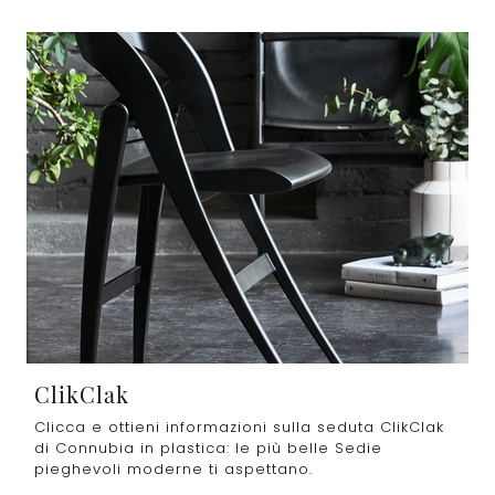
ClikClak
Clicca e ottieni informazioni sulla seduta ClikClak
di Connubia in plastica: le più belle Sedie
pieghevoli moderne ti aspettano.