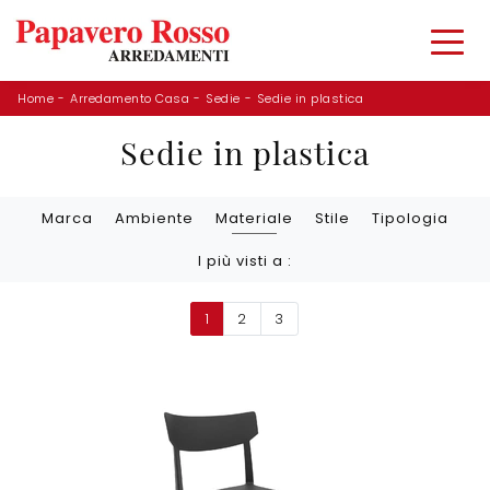
Home
-
Arredamento Casa
-
Sedie
-
Sedie in plastica
Sedie in plastica
Marca
Ambiente
Materiale
Stile
Tipologia
I più visti a :
1
2
3