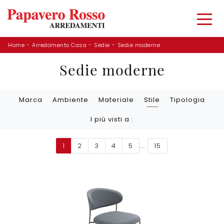
Home
-
Arredamento Casa
-
Sedie
-
Sedie moderne
Sedie moderne
Marca
Ambiente
Materiale
Stile
Tipologia
I più visti a :
1
2
3
4
5
....
15