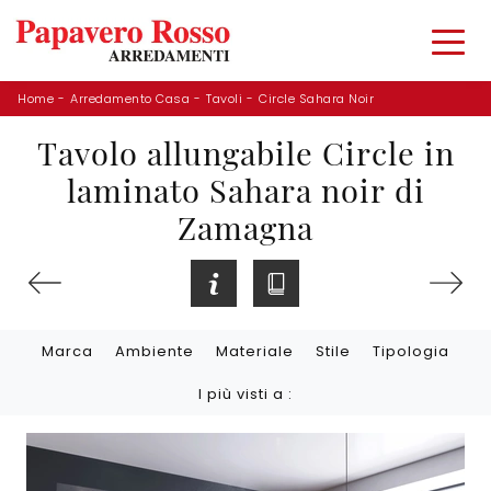
Home
-
Arredamento Casa
-
Tavoli
-
Circle Sahara Noir
Tavolo allungabile Circle in
laminato Sahara noir di
Zamagna
Marca
Ambiente
Materiale
Stile
Tipologia
I più visti a :