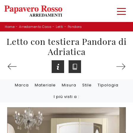
Home
-
Arredamento Casa
-
Letti
-
Pandora
Letto con testiera Pandora di
Adriatica
Marca
Materiale
Misura
Stile
Tipologia
I più visti a :