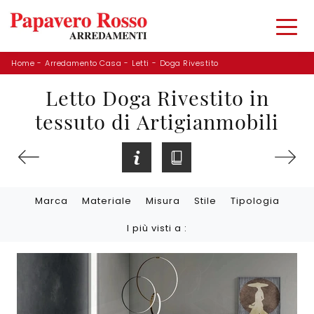
Home
-
Arredamento Casa
-
Letti
-
Doga Rivestito
Letto Doga Rivestito in
tessuto di Artigianmobili
Marca
Materiale
Misura
Stile
Tipologia
I più visti a :