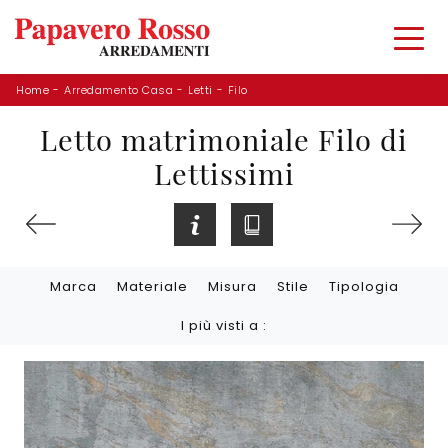
Home
-
Arredamento Casa
-
Letti
-
Filo
Letto matrimoniale Filo di
Lettissimi
Marca
Materiale
Misura
Stile
Tipologia
I più visti a :