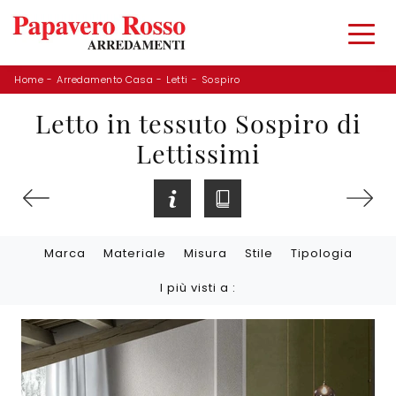
Home
-
Arredamento Casa
-
Letti
-
Sospiro
Letto in tessuto Sospiro di
Lettissimi
Marca
Materiale
Misura
Stile
Tipologia
I più visti a :