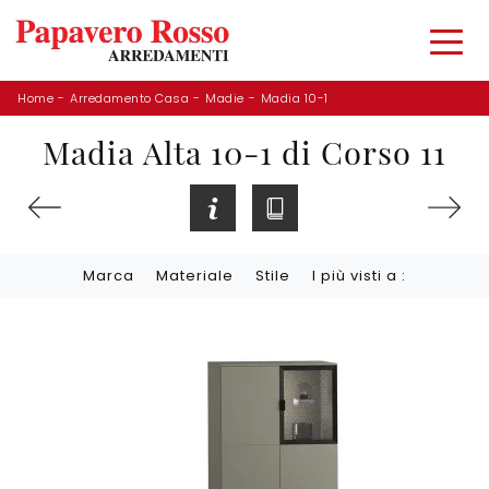
Home
-
Arredamento Casa
-
Madie
-
Madia 10-1
Madia Alta 10-1 di Corso 11
Marca
Materiale
Stile
I più visti a :