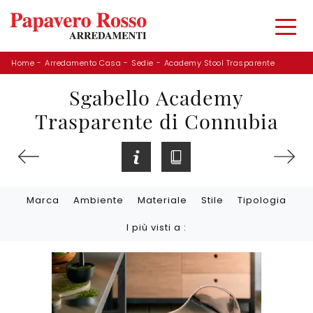
Home
-
Arredamento Casa
-
Sedie
-
Academy Stool Trasparente
Sgabello Academy
Trasparente di Connubia
Marca
Ambiente
Materiale
Stile
Tipologia
I più visti a :