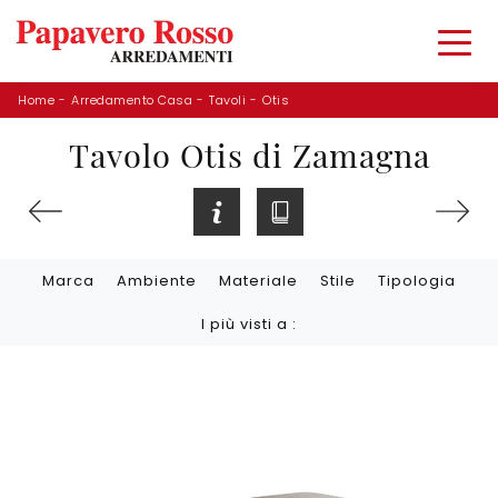
Home
-
Arredamento Casa
-
Tavoli
-
Otis
Tavolo Otis di Zamagna
Marca
Ambiente
Materiale
Stile
Tipologia
I più visti a :