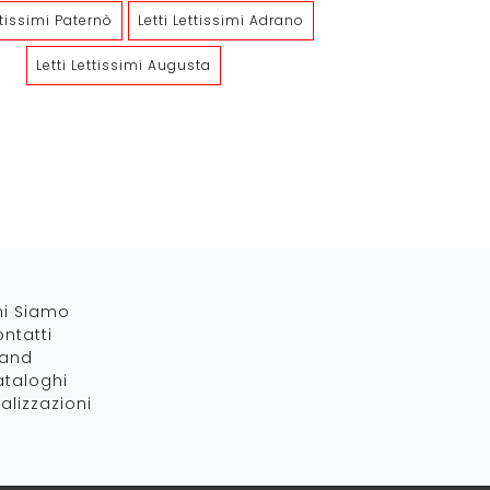
ttissimi Paternò
Letti Lettissimi Adrano
Letti Lettissimi Augusta
New Riccio
Fly
hi Siamo
ntatti
rand
taloghi
alizzazioni