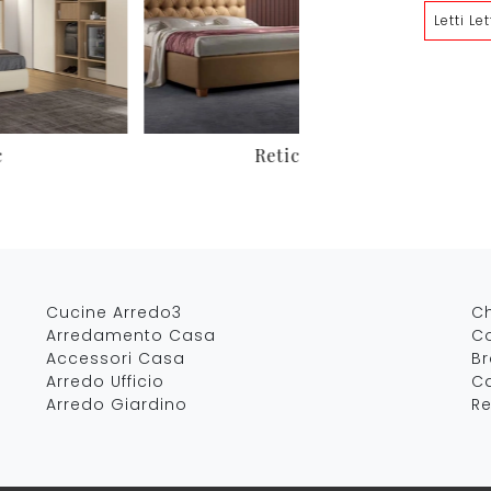
Letti Le
c
Reticolo
Cucine Arredo3
C
Arredamento Casa
Co
Accessori Casa
B
Arredo Ufficio
Ca
Arredo Giardino
Re