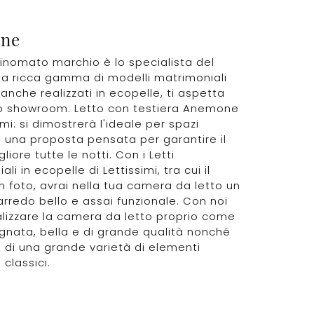
ne
 rinomato marchio è lo specialista del
na ricca gamma di modelli matrimoniali
 anche realizzati in ecopelle, ti aspetta
ro showroom. Letto con testiera Anemone
imi: si dimostrerà l'ideale per spazi
 è una proposta pensata per garantire il
liore tutte le notti. Con i Letti
li in ecopelle di Lettissimi, tra cui il
n foto, avrai nella tua camera da letto un
arredo bello e assai funzionale. Con noi
alizzare la camera da letto proprio come
ognata, bella e di grande qualità nonché
di una grande varietà di elementi
 classici.