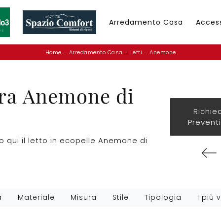
Arredamento Casa
Acces
Home
-
Arredamento Casa
-
Letti
-
Anemone
era Anemone di
Richie
Prevent
o qui il letto in ecopelle Anemone di
a
Materiale
Misura
Stile
Tipologia
I più v