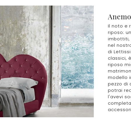
Anemo
Il noto e
riposo: u
imbottiti,
nel nost
di Lettiss
classici,
riposo mig
matrimonia
modello i
pezzo di 
potrai re
l'avevi s
completa 
accessori