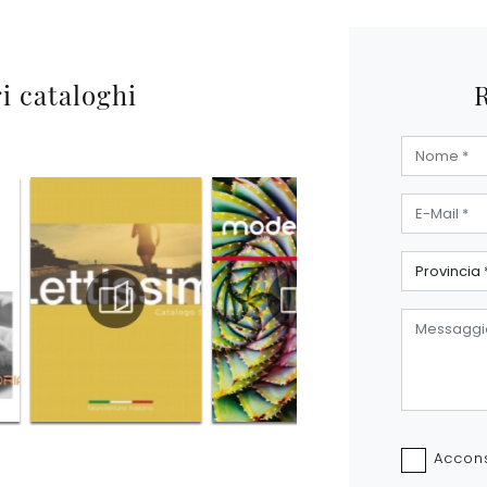
ri cataloghi
Accons