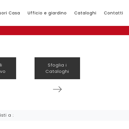
sori Casa
Ufficio e giardino
Cataloghi
Contatti
di
Sfoglia i
ivo
Cataloghi
isti a :