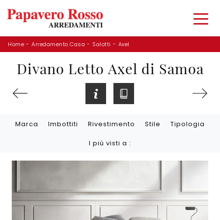
Home
-
Arredamento Casa
-
Salotti
-
Axel
Divano Letto Axel di Samoa
Marca
Imbottiti
Rivestimento
Stile
Tipologia
I più visti a :